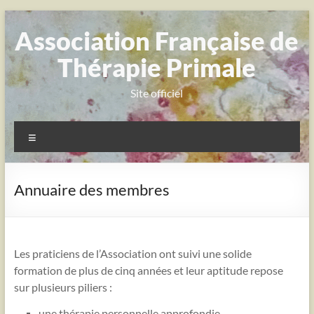
Aller
au
Association Française de
contenu
Thérapie Primale
Site officiel
Menu
Annuaire des membres
Les praticiens de l’Association ont suivi une solide
formation de plus de cinq années et leur aptitude repose
sur plusieurs piliers :
une thérapie personnelle approfondie,