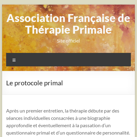
Aller
au
Association Française de
contenu
Thérapie Primale
Site officiel
Menu
Le protocole primal
Après un premier entretien, la thérapie débute par des
séances individuelles consacrées à une biographie
approfondie et éventuellement à la passation d’un
questionnaire primal et d’un questionnaire de personnalité.