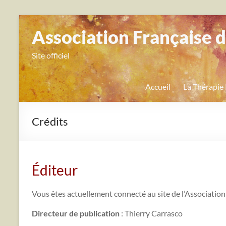
Aller
au
Association Française 
contenu
Site officiel
Accueil
La Thérapie
Crédits
Éditeur
Vous êtes actuellement connecté au site de l’Associatio
Directeur de publication
: Thierry Carrasco